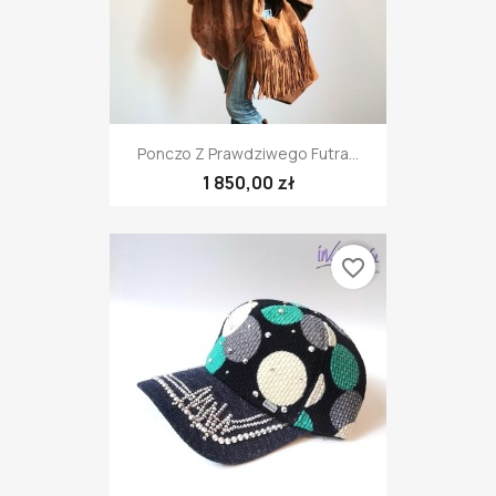
Ponczo Z Prawdziwego Futra...
1 850,00 zł
favorite_border