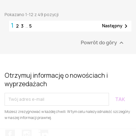
Pokazano 1-12 z 49 pozycji
1

Następny
2
3
…
5
Powrót do góry

Otrzymuj informację o nowościach i
wyprzedażach
Możesz zrezygnować w każdej chwili. W tym celu należy odnaleźć szczegóły
w naszej informacji prawnej.
Facebook
Instagram
LinkedIn