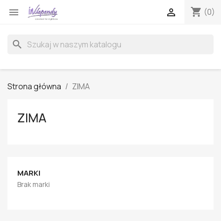
shopping_cart


(0)
search
Strona główna
ZIMA
ZIMA
MARKI
Brak marki