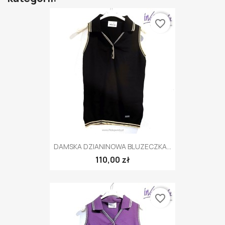
favorite_border
DAMSKA DZIANINOWA BLUZECZKA...
110,00 zł
favorite_border