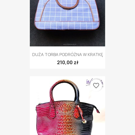
DUŻA TORBA PODRÓŻNA W KRATKĘ
210,00 zł
favorite_border