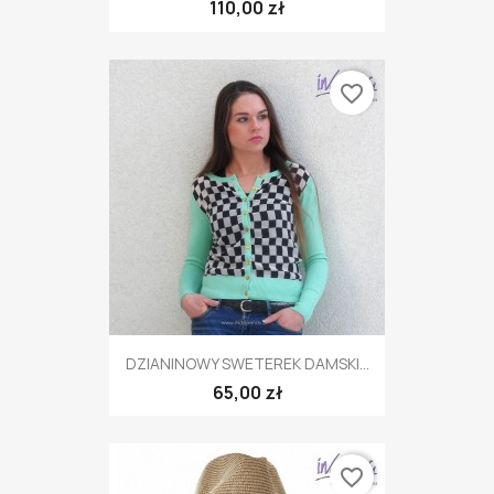
110,00 zł
favorite_border
DZIANINOWY SWETEREK DAMSKI...
65,00 zł
favorite_border