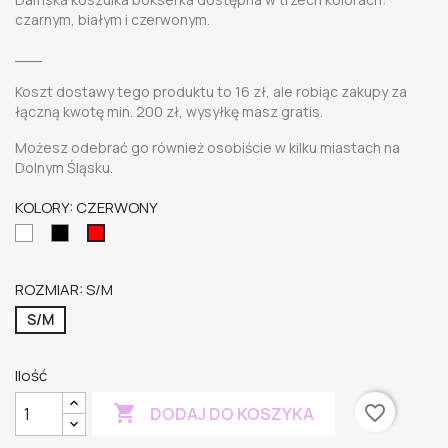
czarnym, białym i czerwonym.
___
Koszt dostawy tego produktu to 16 zł, ale robiąc zakupy za
łączną kwotę min. 200 zł, wysyłkę masz gratis.
Możesz odebrać go również osobiście w kilku miastach na
Dolnym Śląsku.
KOLORY: CZERWONY
biały
czarny
CZERWONY
ROZMIAR: S/M
S/M
Ilość

favorite_border
DODAJ DO KOSZYKA