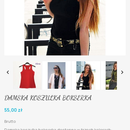


DAMSKA KOSZULKA BOKSERKA
55,00 zł
Brutto
Damska koszulka bokserka dostępna w trzech kolorach: