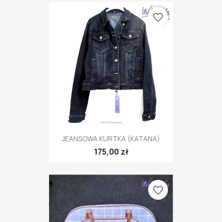
favorite_border
JEANSOWA KURTKA (KATANA)
175,00 zł
favorite_border