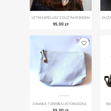
Szybki podgląd

LETNI KAPELUSZ Z DUŻYM RONDEM
DUŻA
95,00 zł
favorite_border
Szybki podgląd

DAMSKA TOREBKA LISTONOSZKA...
SK
65,00 zł