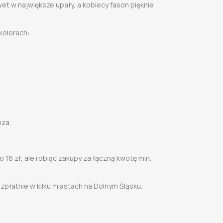
t w największe upały, a kobiecy fason pięknie
kolorach:
oza.
 16 zł, ale robiąc zakupy za łączną kwotę min.
płatnie w kilku miastach na Dolnym Śląsku.
i