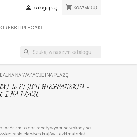
shopping_cart

Koszyk
(0)
Zaloguj się
OREBKI I PLECAKI
search
DEALNA NA WAKACJE I NA PLAŻĘ
AXI W STYLU HISZPAŃSKIM -
E I NA PLAŻĘ
hiszpańskim to doskonały wybór na wakacyjne
zwiedzanie ciepłych krajów. Lekki materiał