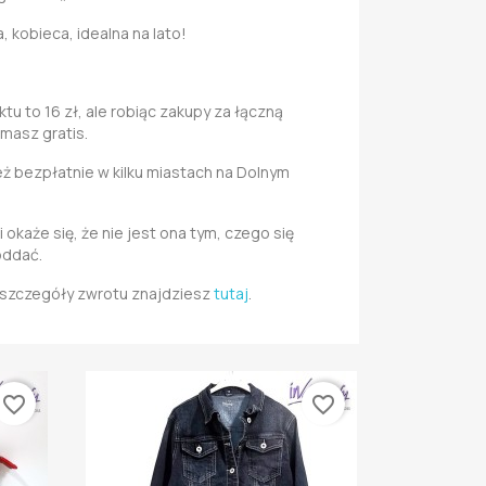
, kobieca, idealna na lato!
u to 16 zł, ale robiąc zakupy za łączną
 masz gratis.
 bezpłatnie w kilku miastach na Dolnym
i okaże się, że nie jest ona tym, czego się
oddać.
i szczegóły zwrotu znajdziesz
tutaj
.
favorite_border
favorite_border