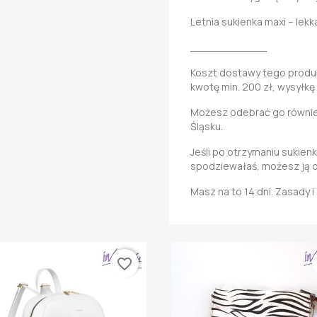
Letnia sukienka maxi – lekka
____________
Koszt dostawy tego produkt
kwotę min. 200 zł, wysyłkę
Możesz odebrać go również
Śląsku.
Jeśli po otrzymaniu sukienk
spodziewałaś, możesz ją 
Masz na to 14 dni. Zasady 
favorite_border