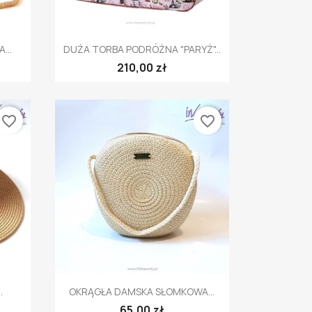
Szybki podgląd

...
DUŻA TORBA PODRÓŻNA "PARYŻ"...
210,00 zł
favorite_border
favorite_border
Szybki podgląd

.
OKRĄGŁA DAMSKA SŁOMKOWA...
65,00 zł