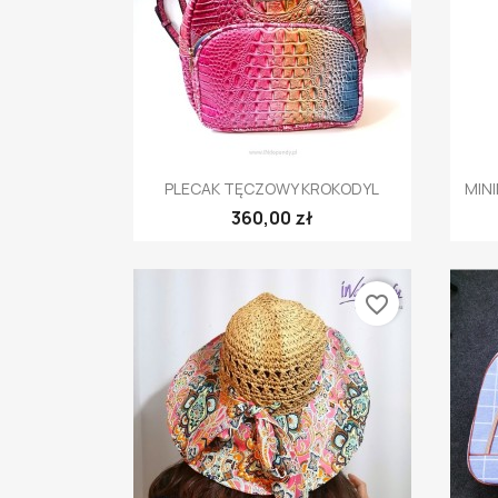
Szybki podgląd

PLECAK TĘCZOWY KROKODYL
MINI
360,00 zł
favorite_border