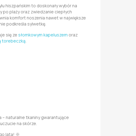
ylu hiszpańskim to doskonały wybór na
y po plaży oraz zwiedzanie ciepłych
pewnia komfort noszenia nawet w największe
nie podkreśla sylwetkę.
je się ze
słomkowym kapeluszem
oraz
ą torebeczką
.
– naturalne tkaniny gwarantujące
uczucie na skórze.
o lata! 🌞