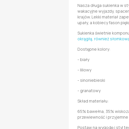
Nasza długa sukienka w st
wakacyjne wyjazdy, spacer
krajów. Lekki materiał za
upały, a kobiecy fason pięk
Sukienka świetnie komponu
okrągłą, również słomkow
Dostępne kolory:
- biały
- liliowy
- sinoniebieski
- granatowy
Skład materiału:
65% bawełna, 35% wiskoza 
przewiewność i przyjemne 
Postaw na wygodę i styl teg