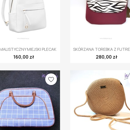
Szybki podgląd
Szybki podgląd


MALISTYCZNY MIEJSKI PLECAK
SKÓRZANA TOREBKA Z FUTREM
160,00 zł
280,00 zł
favorite_border