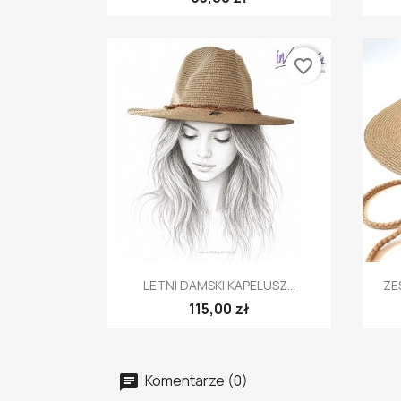
favorite_border
Szybki podgląd

LETNI DAMSKI KAPELUSZ...
ZE
115,00 zł
Komentarze (0)