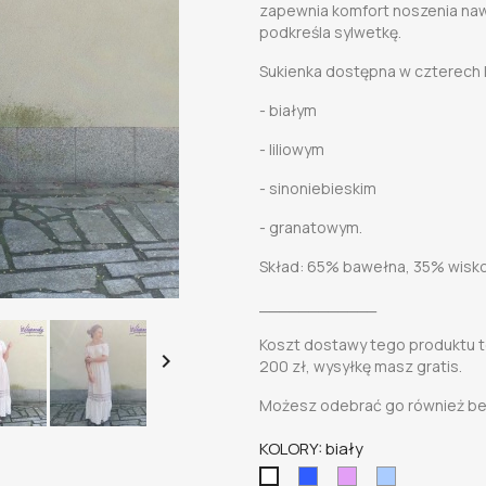
zapewnia komfort noszenia nawe
podkreśla sylwetkę.
Sukienka dostępna w czterech 
- białym
- liliowym
- sinoniebieskim
- granatowym.
Skład: 65% bawełna, 35% wisk
____________
Koszt dostawy tego produktu to

200 zł, wysyłkę masz gratis.
Możesz odebrać go również bez
KOLORY: biały
kobaltowy
LAWENDOWY
sinoniebiesk
biały