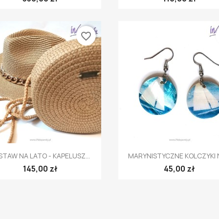
favorite_border
Szybki podgląd
Szybki podgląd


STAW NA LATO - KAPELUSZ...
MARYNISTYCZNE KOLCZYKI N
145,00 zł
45,00 zł