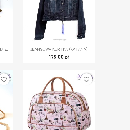
Szybki podgląd

 Z...
JEANSOWA KURTKA (KATANA)
175,00 zł
favorite_border
favorite_border