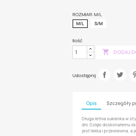
ROZMIAR: M/L
M/L
S/M
Ilość

DODAJ D
Udostępnij
Opis
Szczegóły p
Długa letnia sukienka w sty
dni. Dzięki doskonałemu sk
jest lekka i przewiewna, a 