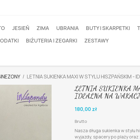
TO
JESIEŃ
ZIMA
UBRANIA
BUTY I SKARPETKI
T
DODATKI
BIŻUTERIA I ZEGARKI
ZESTAWY
BINEZONY
LETNIA SUKIENKA MAXI W STYLU HISZPAŃSKIM - I
LETNIA SUKIENKA M
IDEALNA NA WAKACJ
180,00 zł
Brutto
Nasza długa sukienka w stylu 
wyjazdy, spacery po plaży oraz 