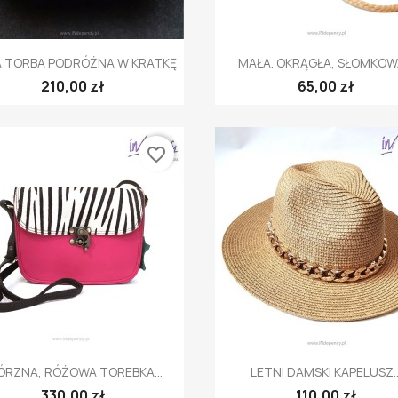
Szybki podgląd
Szybki podgląd


 TORBA PODRÓŻNA W KRATKĘ
MAŁA. OKRĄGŁA, SŁOMKOWA
210,00 zł
65,00 zł
favorite_border
Szybki podgląd
Szybki podgląd


ÓRZNA, RÓŻOWA TOREBKA...
LETNI DAMSKI KAPELUSZ..
330,00 zł
110,00 zł