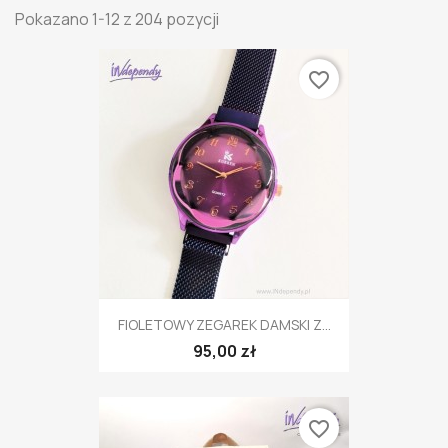
Pokazano 1-12 z 204 pozycji
favorite_border
FIOLETOWY ZEGAREK DAMSKI Z...
95,00 zł
favorite_border