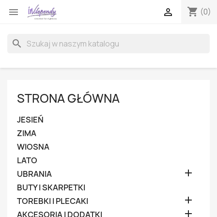
shopping_cart


(0)
search
STRONA GŁÓWNA
JESIEŃ
ZIMA
WIOSNA
LATO

UBRANIA
BUTY I SKARPETKI

TOREBKI I PLECAKI

AKCESORIA I DODATKI