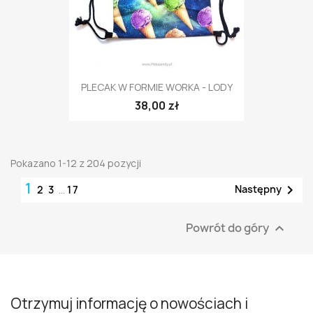
PLECAK W FORMIE WORKA - LODY
38,00 zł
Pokazano 1-12 z 204 pozycji
1

Następny
2
3
…
17
Powrót do góry

Otrzymuj informację o nowościach i