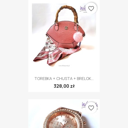
favorite_border
TOREBKA + CHUSTA + BRELOK...
328,00 zł
favorite_border