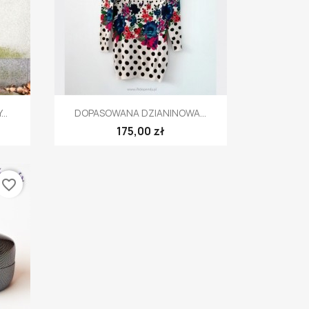
Szybki podgląd

..
DOPASOWANA DZIANINOWA...
175,00 zł
favorite_border