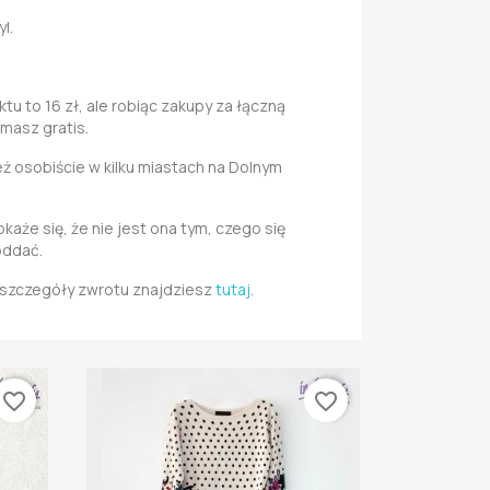
l.
u to 16 zł, ale robiąc zakupy za łączną
 masz gratis.
 osobiście w kilku miastach na Dolnym
okaże się, że nie jest ona tym, czego się
oddać.
i szczegóły zwrotu znajdziesz
tutaj
.
favorite_border
favorite_border