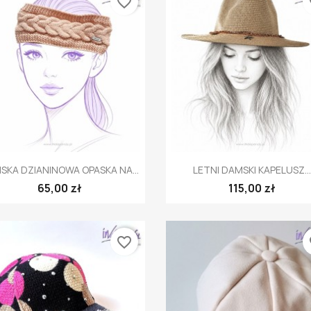
favorite_border
fa
Szybki podgląd
Szybki podgląd


SKA DZIANINOWA OPASKA NA...
LETNI DAMSKI KAPELUSZ...
65,00 zł
115,00 zł
favorite_border
fa