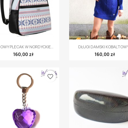
Szybki podgląd
Szybki podgląd


OWY PLECAK W NORDYCKIE...
DŁUGI DAMSKI KOBALTOWY.
160,00 zł
160,00 zł
favorite_border