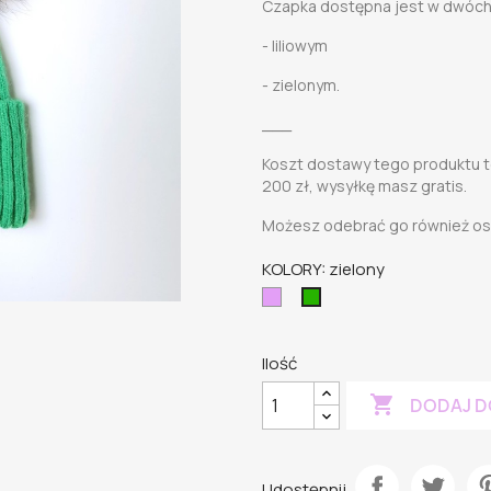
Czapka dostępna jest w dwóch
- liliowym
- zielonym.
___
Koszt dostawy tego produktu to
200 zł, wysyłkę masz gratis.
Możesz odebrać go również oso
KOLORY: zielony
LAWENDOWY
zielony
Ilość

DODAJ D
Udostępnij