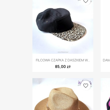
favorite_border
Szybki podgląd

FILCOWA CZAPKA Z DASZKIEM W...
DAM
85,00 zł
favorite_border