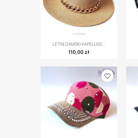
Szybki podgląd

LETNI DAMSKI KAPELUSZ...
110,00 zł
favorite_border