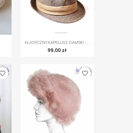
Szybki podgląd

KLASYCZNY KAPELUSZ DAMSKI -...
99,00 zł
vorite_border
favorite_border