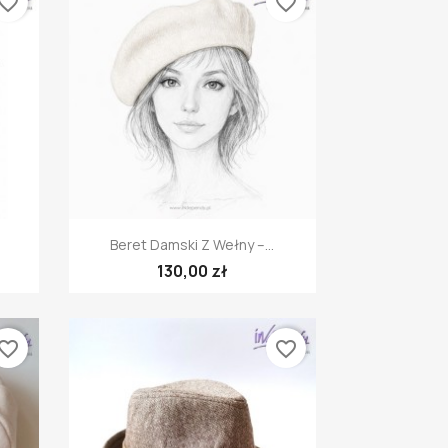
vorite_border
favorite_border
Szybki podgląd

Beret Damski Z Wełny –...
130,00 zł
vorite_border
favorite_border