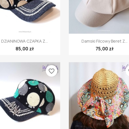
Szybki podgląd
Szybki podgląd


DZIANINOWA CZAPKA Z...
Damski Filcowy Beret Z...
85,00 zł
75,00 zł
favorite_border
fa