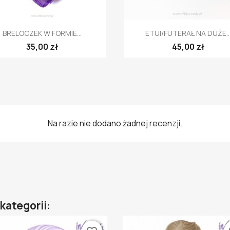
Szybki podgląd
Szybki podgląd


BRELOCZEK W FORMIE...
ETUI/FUTERAŁ NA DUŻE..
35,00 zł
45,00 zł
Na razie nie dodano żadnej recenzji.
kategorii: