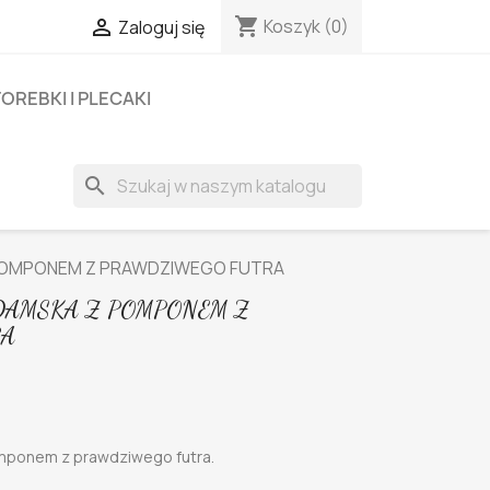
shopping_cart

Koszyk
(0)
Zaloguj się
OREBKI I PLECAKI
search
POMPONEM Z PRAWDZIWEGO FUTRA
DAMSKA Z POMPONEM Z
RA
mponem z prawdziwego futra.