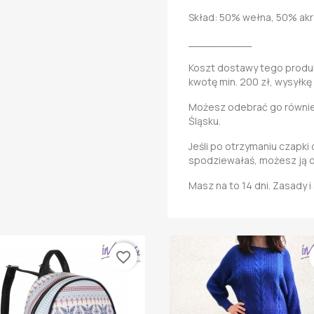
Skład: 50% wełna, 50% akry
__________
Koszt dostawy tego produkt
kwotę min. 200 zł, wysyłkę
Możesz odebrać go również
Śląsku.
Jeśli po otrzymaniu czapki 
spodziewałaś, możesz ją 
Masz na to 14 dni. Zasady 
favorite_border