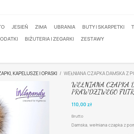
TO
JESIEŃ
ZIMA
UBRANIA
BUTY I SKARPETKI
T
DODATKI
BIŻUTERIA I ZEGARKI
ZESTAWY
APKI, KAPELUSZE I OPASKI
WEŁNIANA CZAPKA DAMSKA Z 
WEŁNIANA CZAPKA 
PRAWDZIWEGO FUT
110,00 zł
Brutto
Damska, wełniana czapka z po