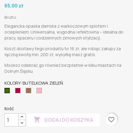
65,00 zł
Brutto
Elegancka opaska damska z warkoczowym splotem i
ociepleniem. Uniwersalna, wygodna i efektowna – idealna do
pracy, spaceru i codziennych zimowych stylizacji.
Koszt dostawy tego produktu to 16 zł, ale robiąc zakupy za
łączną kwotę min. 200 zł, wysyłkę masz gratis.
Możesz odebrać go również bezpłatnie w kilku miastach na
Dolnym Śląsku.
KOLORY: BUTELKOWA ZIELEŃ
bordowy
wielbłądzi
pudrowy
BUTELKOWA
brąz
róż
ZIELEŃ
Ilość

favorite_border
DODAJ DO KOSZYKA