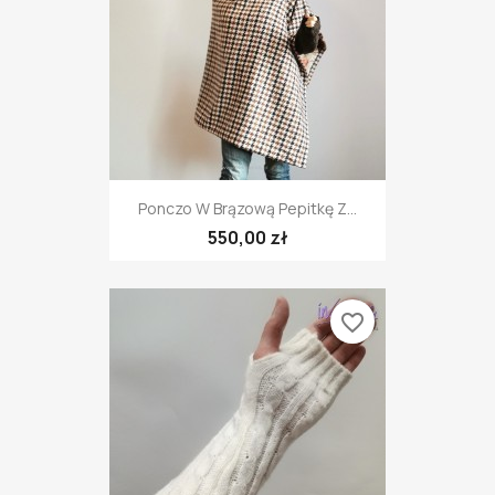
Ponczo W Brązową Pepitkę Z...
550,00 zł
favorite_border