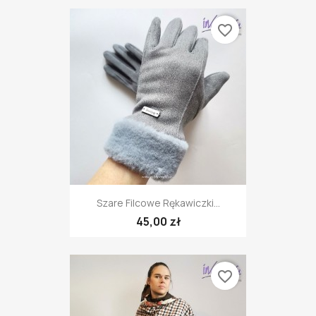
favorite_border
Szare Filcowe Rękawiczki...
45,00 zł
favorite_border