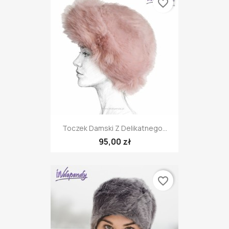
favorite_border
Toczek Damski Z Delikatnego...
95,00 zł
favorite_border