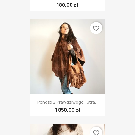
180,00 zł
favorite_border
Ponczo Z Prawdziwego Futra...
1 850,00 zł
favorite_border