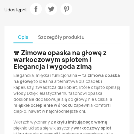
Udostępnij
Opis
Szczegóły produktu
🧣
Zimowa opaska na głowę z
warkoczowym splotem |
Elegancja i wygoda zimą
Elegancka, miękka i funkcjonalna — ta
zimowa opaska
na głowę
to idealna alternatywa dla czapek i
kapeluszy, zwłaszcza dla kobiet, które często spinają
włosy. Dzięki elastycznemu fasonowi opaska
doskonale dopasowuje się do głowy, nie uciska, a
miękkie ocieplenie w środku
zapewnia komfort i
ciepło, nawet w najchłodniejsze dni.
Wierzch wykonany z
akrylu imitującego wełnę
pięknie układa się w klasyczny
warkoczowy splot
,
który dodaje elegancji i kobiecego charakteru. Nie