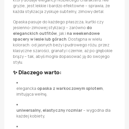
gryzie, jest lekkie i bardzo efektowne – sprawia, że
każda stylizacja zyskuje subtelny, zimowy detal.
Opaska pasuje do każdego płaszcza, kurtki czy
jesienno-zimowej stylizacji – zarówno
do
eleganckich outfitów
, jak i
na weekendowe
spacery w lesie lub górach
. Dostępna w wielu
kolorach: od jasnych beży i pudrowego różu, przez
klasyczne szarości, granaty i czernie, aż po głębokie
brązy – tak, abyś mogła dopasować ją do swojego
stylu.
✨
Dlaczego warto:
elegancka
opaska z warkoczowym splotem
,
imitująca wełnę,
uniwersalny, elastyczny rozmiar
– wygodna dla
każdej kobiety,