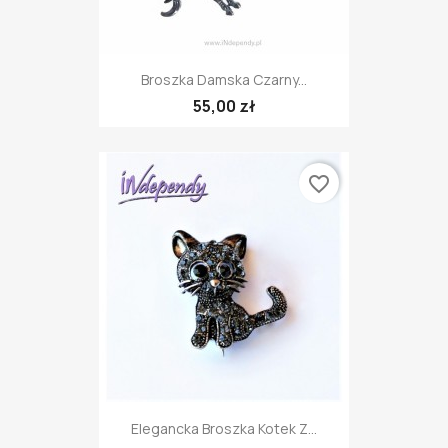
Broszka Damska Czarny...
55,00 zł
favorite_border
Elegancka Broszka Kotek Z...