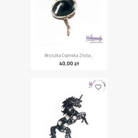
Broszka Damska Złota...
40,00 zł
favorite_border