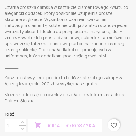
Czarna broszka damska w kształcie diamentowego kwiatu to
elegancki dodatek, który doskonale uzupełnia proste i
skromne stylizacje. Wysadzana czarnymi cyrkoniami
imitującymi diamenty, subtelnie odbija światło i stanowi jeden,
wyrazisty akcent. Idealna do przypięcia na marynarkę, duży
zimowy sweter lub prostą dzianinową sukienkę. Latem świetnie
sprawdzi się także na jeansowej kurtce narzuconej na małą
czarną sukienkę. Doskonała dla kobiet pracujących w
uniformach, które dodatkami podkreślają swój styl.
_____
Koszt dostawy tego produktu to 16 zł, ale robiąc zakupy za
łączną kwotę min. 200 zł, wysyłkę masz gratis.
Możesz odebrać go również bezpłatnie w kilku miastach na
Dolnym Śląsku.
Ilość

favorite_border
DODAJ DO KOSZYKA