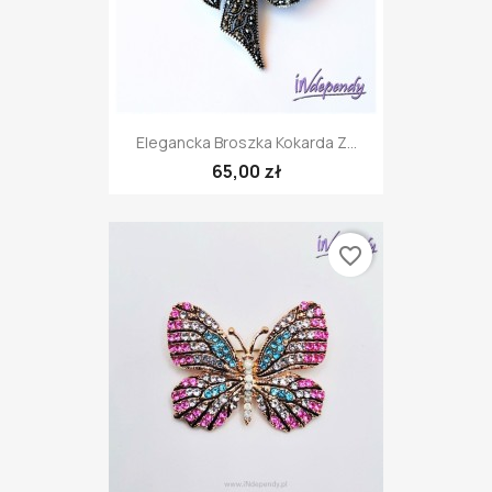
Elegancka Broszka Kokarda Z...
65,00 zł
favorite_border