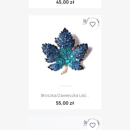
45,00 zł
favorite_border
Broszka/zawieszka Liść...
55,00 zł
favorite_border