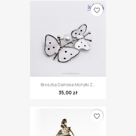
favorite_border
Broszka Damska Motylki Z...
35,00 zł
favorite_border