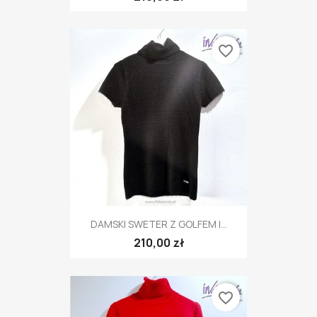
favorite_border
DAMSKI SWETER Z GOLFEM I...
210,00 zł
favorite_border