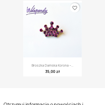
favorite_border
Broszka Damska Korona –...
35,00 zł
Otrzymuj informację o nowościach i