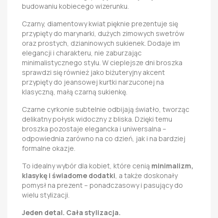
budowaniu kobiecego wizerunku.
Czarny, diamentowy kwiat pięknie prezentuje się
przypięty do marynarki, dużych zimowych swetrów
oraz prostych, dzianinowych sukienek. Dodaje im
elegancji i charakteru, nie zaburzając
minimalistycznego stylu. W cieplejsze dni broszka
sprawdzi się również jako biżuteryjny akcent
przypięty do jeansowej kurtki narzuconej na
klasyczną, małą czarną sukienkę.
Czarne cyrkonie subtelnie odbijają światło, tworząc
delikatny połysk widoczny z bliska. Dzięki temu
broszka pozostaje elegancka i uniwersalna –
odpowiednia zarówno na co dzień, jak i na bardziej
formalne okazje.
To idealny wybór dla kobiet, które cenią
minimalizm,
klasykę i świadome dodatki
, a także doskonały
pomysł na prezent – ponadczasowy i pasujący do
wielu stylizacji.
Jeden detal. Cała stylizacja.