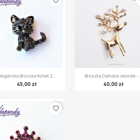
favorite_border
fa
Szybki podgląd
Szybki podgląd


legancka Broszka Kotek Z...
Broszka Damska Jelonek –..
45,00 zł
40,00 zł
favorite_border