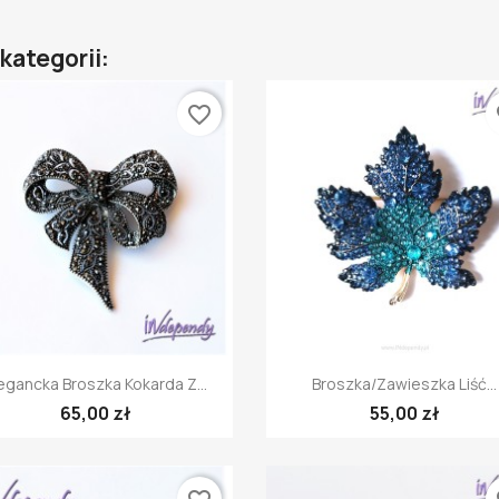
kategorii:
favorite_border
fa
Szybki podgląd
Szybki podgląd


egancka Broszka Kokarda Z...
Broszka/zawieszka Liść...
65,00 zł
55,00 zł