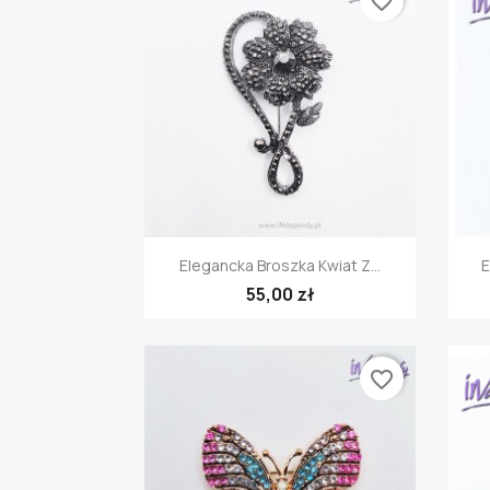
favorite_border
Szybki podgląd

Elegancka Broszka Kwiat Z...
E
55,00 zł
favorite_border