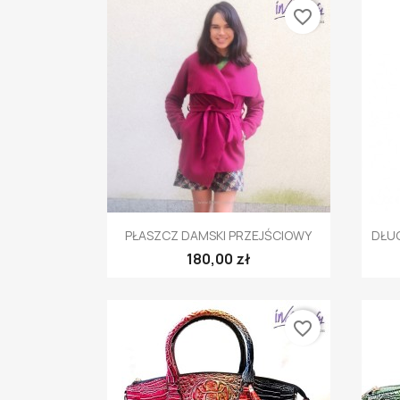
favorite_border
Szybki podgląd

PŁASZCZ DAMSKI PRZEJŚCIOWY
DŁUG
180,00 zł
favorite_border