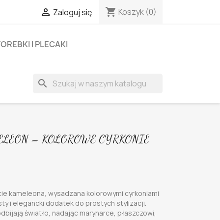
shopping_cart

Koszyk
(0)
Zaloguj się
OREBKI I PLECAKI
search
ELEON – KOLOROWE CYRKONIE
ie kameleona, wysadzana kolorowymi cyrkoniami
ty i elegancki dodatek do prostych stylizacji.
dbijają światło, nadając marynarce, płaszczowi,