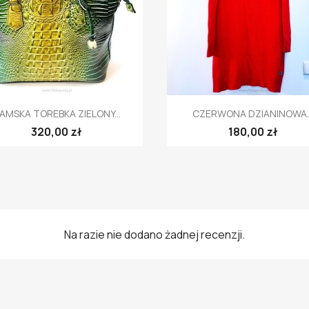
Szybki podgląd
Szybki podgląd


AMSKA TOREBKA ZIELONY...
CZERWONA DZIANINOWA..
320,00 zł
180,00 zł
Na razie nie dodano żadnej recenzji.