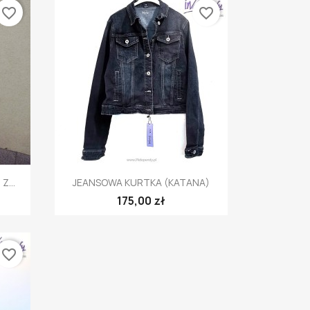
favorite_border
favorite_border
Szybki podgląd

...
JEANSOWA KURTKA (KATANA)
175,00 zł
favorite_border