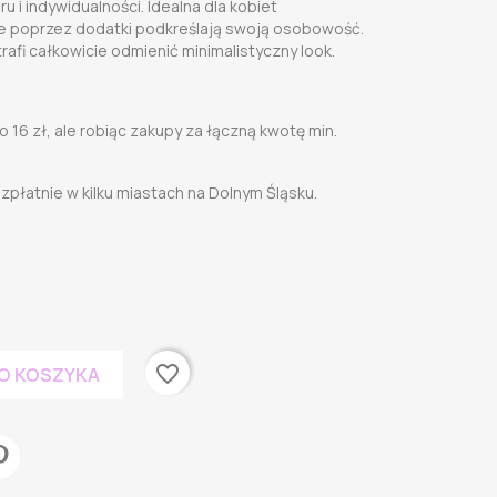
u i indywidualności. Idealna dla kobiet
re poprzez dodatki podkreślają swoją osobowość.
trafi całkowicie odmienić minimalistyczny look.
 16 zł, ale robiąc zakupy za łączną kwotę min.
płatnie w kilku miastach na Dolnym Śląsku.
favorite_border
O KOSZYKA