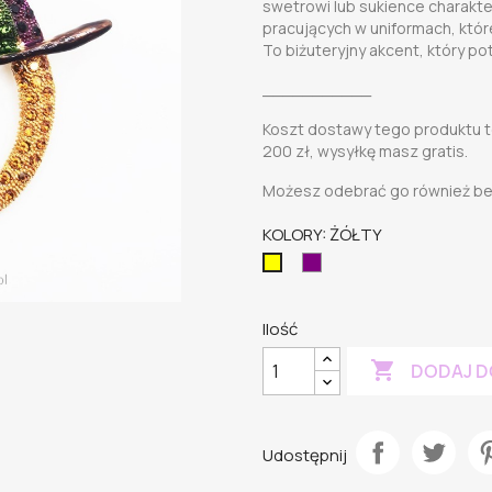
swetrowi lub sukience charakter
pracujących w uniformach, któ
To biżuteryjny akcent, który po
___________
Koszt dostawy tego produktu to
200 zł, wysyłkę masz gratis.
Możesz odebrać go również bez
KOLORY: ŻÓŁTY
FIOLETOWY
ŻÓŁTY
2
Ilość

DODAJ D
Udostępnij