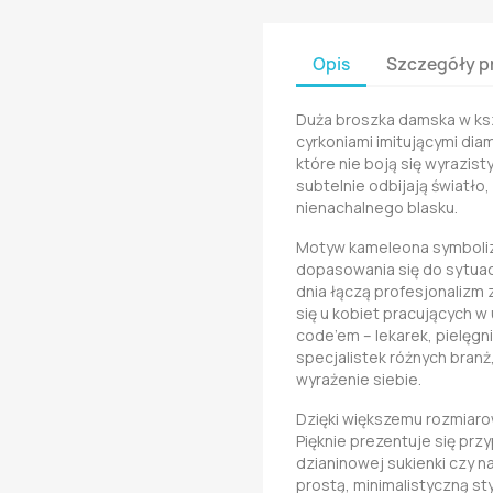
Opis
Szczegóły p
Duża broszka damska w ks
cyrkoniami imitującymi diam
które nie boją się wyrazis
subtelnie odbijają światło
nienachalnego blasku.
Motyw kameleona symbolizu
dopasowania się do sytuacj
dnia łączą profesjonalizm 
się u kobiet pracujących w
code’em – lekarek, pielęgn
specjalistek różnych branż
wyrażenie siebie.
Dzięki większemu rozmiarow
Pięknie prezentuje się prz
dzianinowej sukienki czy n
prostą, minimalistyczną sty