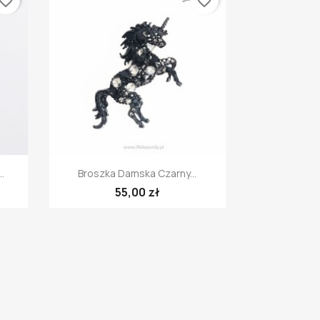
vorite_border
favorite_border
Szybki podgląd

.
Broszka Damska Czarny...
55,00 zł