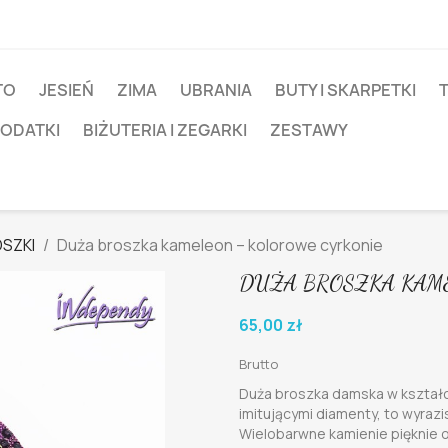
TO
JESIEŃ
ZIMA
UBRANIA
BUTY I SKARPETKI
T
DODATKI
BIŻUTERIA I ZEGARKI
ZESTAWY
SZKI
Duża broszka kameleon – kolorowe cyrkonie
DUŻA BROSZKA KAM
65,00 zł
Brutto
Duża broszka damska w kształc
imitującymi diamenty, to wyrazis
Wielobarwne kamienie pięknie o