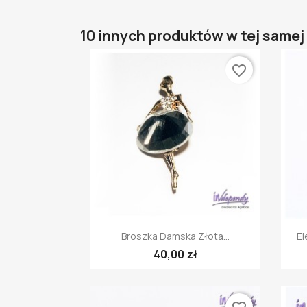
10 innych produktów w tej samej 
favorite_border
Szybki podgląd

Broszka Damska Złota...
El
40,00 zł