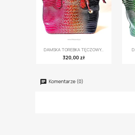
Szybki podgląd

DAMSKA TOREBKA TĘCZOWY...
D
320,00 zł
Komentarze (0)