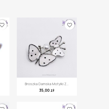
vorite_border
favorite_border
Szybki podgląd

Broszka Damska Motylki Z...
35,00 zł