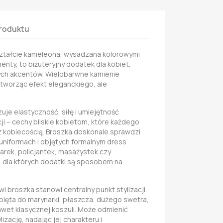
roduktu
ztałcie kameleona, wysadzana kolorowymi
enty, to biżuteryjny dodatek dla kobiet,
tych akcentów. Wielobarwne kamienie
, tworząc efekt eleganckiego, ale
je elastyczność, siłę i umiejętność
i – cechy bliskie kobietom, które każdego
z kobiecością. Broszka doskonale sprawdzi
 uniformach i objętych formalnym dress
iarek, policjantek, masażystek czy
, dla których dodatki są sposobem na
i broszka stanowi centralny punkt stylizacji.
ypięta do marynarki, płaszcza, dużego swetra,
awet klasycznej koszuli. Może odmienić
lizację, nadając jej charakteru i