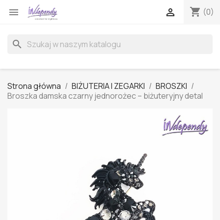
shopping_cart


(0)
search
Strona główna
BIŻUTERIA I ZEGARKI
BROSZKI
Broszka damska czarny jednorożec – biżuteryjny detal