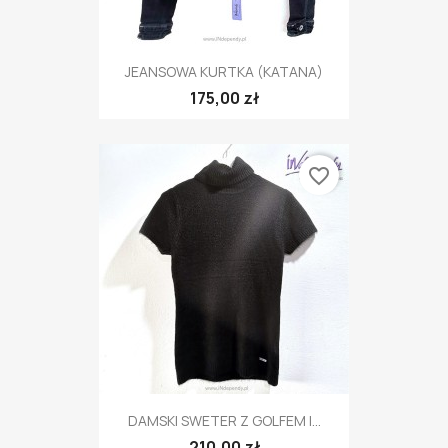
JEANSOWA KURTKA (KATANA)
175,00 zł
favorite_border
DAMSKI SWETER Z GOLFEM I...
210,00 zł