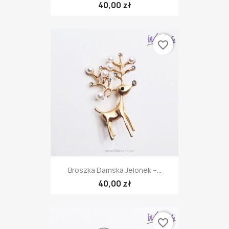
40,00 zł
favorite_border
Broszka Damska Jelonek –...
40,00 zł
favorite_border