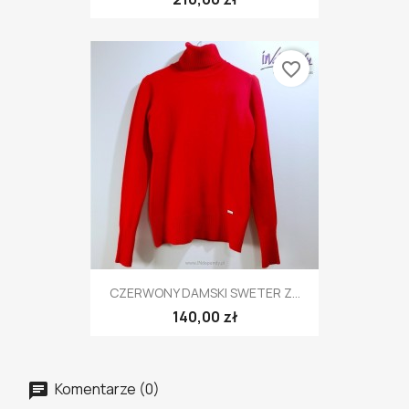
favorite_border
CZERWONY DAMSKI SWETER Z...
140,00 zł
Komentarze (0)