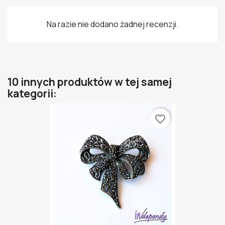
Na razie nie dodano żadnej recenzji.
10 innych produktów w tej samej
kategorii:
favorite_border