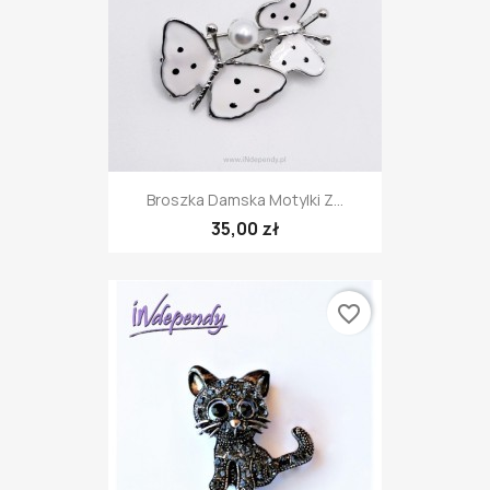
Broszka Damska Motylki Z...
35,00 zł
favorite_border