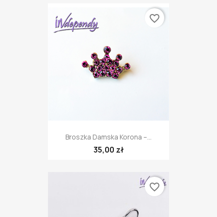
favorite_border
Broszka Damska Korona –...
35,00 zł
favorite_border