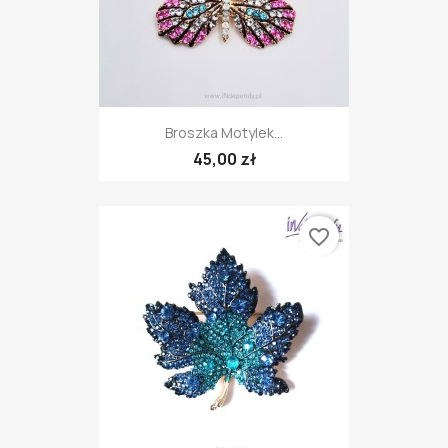
Broszka Motylek...
45,00 zł
favorite_border