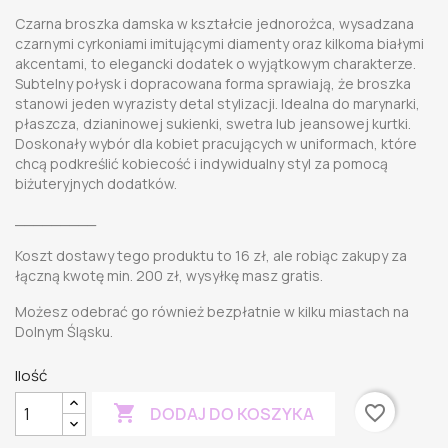
Czarna broszka damska w kształcie jednorożca, wysadzana
czarnymi cyrkoniami imitującymi diamenty oraz kilkoma białymi
akcentami, to elegancki dodatek o wyjątkowym charakterze.
Subtelny połysk i dopracowana forma sprawiają, że broszka
stanowi jeden wyrazisty detal stylizacji. Idealna do marynarki,
płaszcza, dzianinowej sukienki, swetra lub jeansowej kurtki.
Doskonały wybór dla kobiet pracujących w uniformach, które
chcą podkreślić kobiecość i indywidualny styl za pomocą
biżuteryjnych dodatków.
_________
Koszt dostawy tego produktu to 16 zł, ale robiąc zakupy za
łączną kwotę min. 200 zł, wysyłkę masz gratis.
Możesz odebrać go również bezpłatnie w kilku miastach na
Dolnym Śląsku.
Ilość

favorite_border
DODAJ DO KOSZYKA