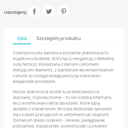
Udostępnij
Opis
Szczegóły produktu
Czarna broszka damska w kształcie jednorożca to
wyjątkowy dodatek, który łączy elegancję z delikatną
nutą fantazji. Wysadzana czarnymi cyrkoniami
imitującymi diamenty, z subtelnymi akcentami białych
cyrkonii, przyciąga uwagę precyzją wykonania i
eleganckim połyskiem.
Motyw jednorożca został tu przedstawiony w
dojrzałej, stylowej formie – to nie ozdoba infantylna,
lecz wyrafinowany detal dla kobiet, które lubią
dodatki z charakterem. Broszka doskonale sprawdzi
się u kobiet pracujących w uniformach lub objętych
formalnym dress code’em – lekarek, pielęgniarek,
policjantek, masażystek, kosmetyczek czy kobiet