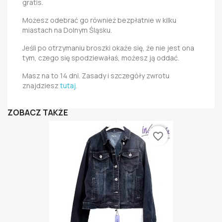
gratis.
Możesz odebrać go również bezpłatnie w kilku
miastach na Dolnym Śląsku.
Jeśli po otrzymaniu broszki okaże się, że nie jest ona
tym, czego się spodziewałaś, możesz ją oddać.
Masz na to 14 dni. Zasady i szczegóły zwrotu
znajdziesz
tutaj
.
ZOBACZ TAKŻE
favorite_border